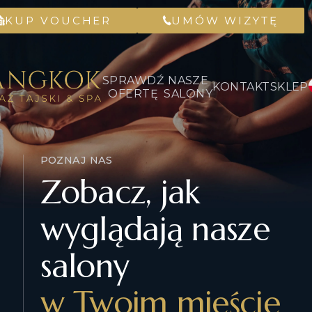
KUP VOUCHER
UMÓW WIZYTĘ
SPRAWDŹ
NASZE
KONTAKT
SKLEP
OFERTĘ
SALONY
POZNAJ NAS
Zobacz, jak
wyglądają nasze
salony
w Twoim mieście