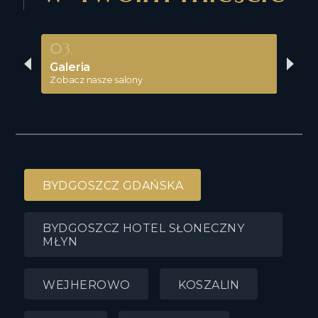
03.
04
Galeria
Ja
Zobacz nasze salony
się 
BYDGOSZCZ GDAŃSKA
BYDGOSZCZ HOTEL SŁONECZNY
MŁYN
WEJHEROWO
KOSZALIN