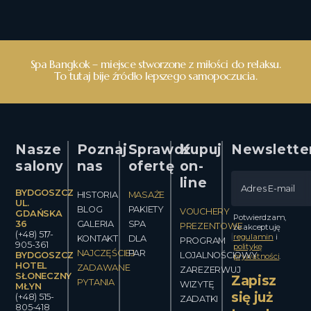
Spa Bangkok – miejsce stworzone z miłości do relaksu.
To tutaj bije źródło lepszego samopoczucia.
Nasze
Poznaj
Sprawdź
Kupuj
Newslette
salony
nas
ofertę
on-
line
BYDGOSZCZ
HISTORIA
MASAŻE
UL.
BLOG
PAKIETY
VOUCHERY
GDAŃSKA
Potwierdzam,
36
GALERIA
SPA
PREZENTOWE
że akceptuję
(+48) 517-
regulamin
i
KONTAKT
DLA
PROGRAM
905-361
politykę
NAJCZĘŚCIEJ
PAR
BYDGOSZCZ
LOJALNOŚCIOWY
prywatności
.
HOTEL
ZADAWANE
ZAREZERWUJ
SŁONECZNY
Zapisz
PYTANIA
WIZYTĘ
MŁYN
się już
(+48) 515-
ZADATKI
805-418