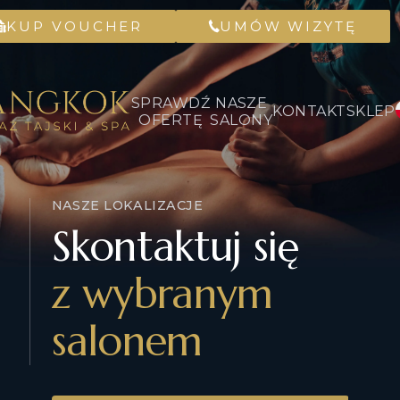
KUP VOUCHER
UMÓW WIZYTĘ
SPRAWDŹ
NASZE
KONTAKT
SKLEP
OFERTĘ
SALONY
NASZE LOKALIZACJE
Skontaktuj się
z wybranym
salonem