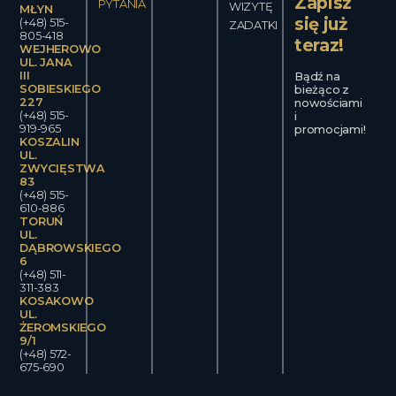
Zapisz
Od pierwszego
PYTANIA
WIZYTĘ
MŁYN
momentu wejścia
się już
(+48) 515-
ZADATKI
do naszego
805-418
teraz!
salonu, przywitają
WEJHEROWO
Cię delikatne,
UL. JANA
orientalne
III
Bądź na
zapachy i
SOBIESKIEGO
bieżąco z
niezapomniany
227
nowościami
klimat. Bez
(+48) 515-
i
względu na to, czy
919-965
promocjami!
jesteś
KOSZALIN
zabieganym
UL.
właścicielem
ZWYCIĘSTWA
firmy,
83
menedżerem po
(+48) 515-
stresującym dniu
610-886
pracy, czy po
TORUŃ
prostu osobą
UL.
przytłoczoną
DĄBROWSKIEGO
codziennymi
6
wyzwaniami,
(+48) 511-
znajdziesz u nas
311-383
ukojenie i relaks.
KOSAKOWO
UL.
Wizyta w
ŻEROMSKIEGO
Bangkoku to
9/1
doskonały lek na
(+48) 572-
codzienne stresy i
675-690
zgiełk życia
miejskiego.