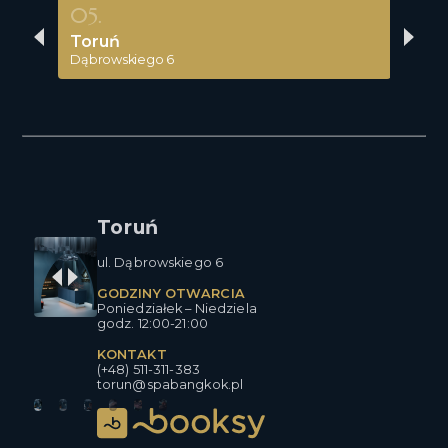
05.
06
Toruń
Ko
Dąbrowskiego 6
Żero
Toruń
ul. Dąbrowskiego 6
GODZINY OTWARCIA
Poniedziałek – Niedziela
godz. 12:00-21:00
KONTAKT
(+48) 511-311-383
torun@spabangkok.pl