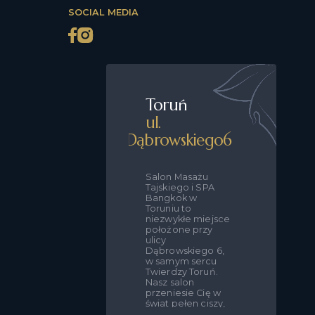
SOCIAL MEDIA
Toruń
ul.
Dąbrowskiego
6
Salon Masażu
Tajskiego i SPA
Bangkok w
Toruniu to
niezwykłe miejsce
położone przy
ulicy
Dąbrowskiego 6,
w samym sercu
Twierdzy Toruń.
Nasz salon
przeniesie Cię w
świat pełen ciszy,
spokoju i relaksu,