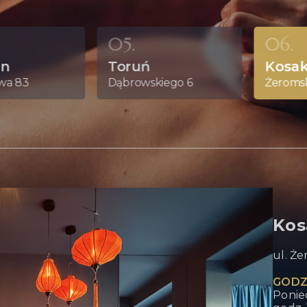
05.
06.
in
Toruń
Kosa
wa 83
Dąbrowskiego 6
Żeromsk
Ko
ul. Że
GODZ
Ponied