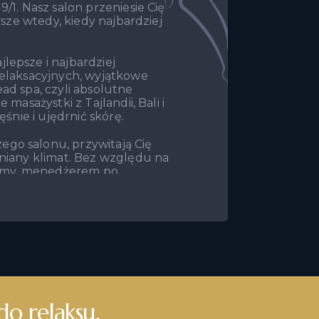
/1. Nasz salon przeniesie Cię
wsze wtedy, kiedy najbardziej
lepsze i najbardziej
relaksacyjnych, wyjątkowe
ad spa, czyli absolutne
masażystki z Tajlandii, Bali i
ęśnie i ujędrnić skórę.
go salonu, przywitają Cię
mniany klimat. Bez względu na
firmy, menedżerem po
sobą przytłoczoną
 ukojenie i relaks.
dzienne stresy i zgiełk życia
jście i indywidualną opiekę
erwać się od trosk i skupić
i SPA Bangkok w Kosakowie,
do relaksu.
wiadczenie relaksu i