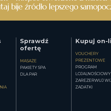
odprężenia, na które zasługujesz.
taj bije źródło lepszego samopoc
s
Sprawdź
Kupuj on-l
ofertę
VOUCHERY
PREZENTOWE
MASAŻE
PROGRAM
PAKIETY SPA
LOJALNOŚCIOWY
DLA PAR
ZAREZERWUJ WI
NIA
ZADATKI