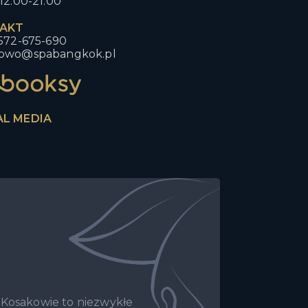
12:00-21:00
AKT
 572-675-690
owo@spabangkok.pl
AL MEDIA
 Kosakowie to niezwykłe