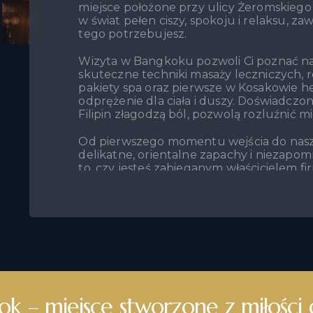
miejsce położone przy ulicy Żeromskiego 9
w świat pełen ciszy, spokoju i relaksu, za
tego potrzebujesz.
Wizyta w Bangkoku pozwoli Ci poznać naj
skuteczne techniki masaży leczniczych, 
pakiety spa oraz pierwsze w Kosakowie he
odprężenie dla ciała i duszy. Doświadczone 
Filipin złagodzą ból, pozwolą rozluźnić mi
Od pierwszego momentu wejścia do nasze
delikatne, orientalne zapachy i niezapo
to, czy jesteś zabieganym właścicielem 
stresującym dniu pracy, czy po prostu o
codziennymi wyzwaniami, znajdziesz u nas
Wizyta w Bangkoku to doskonały lek na co
miejskiego. Oferujemy profesjonalne pode
nad każdym naszym Gościem, abyś mógł od
się tylko na sobie.
Zapraszamy do Salonu Masażu Tajskiego 
k – miejsce stworzone z miłości 
gdzie czeka na Ciebie niezapomniane doś