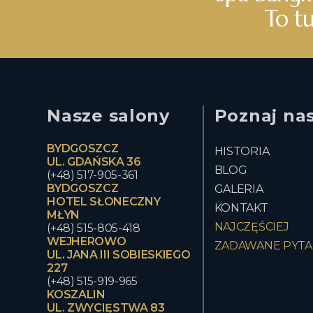
To tu
Nasze salony
Poznaj na
BYDGOSZCZ
HISTORIA
UL. GDAŃSKA 36
BLOG
(+48) 517-905-361
BYDGOSZCZ
GALERIA
HOTEL SŁONECZNY
KONTAKT
MŁYN
NAJCZĘŚCIEJ
(+48) 515-805-418
WEJHEROWO
ZADAWANE PYTA
UL. JANA III SOBIESKIEGO
227
(+48) 515-919-965
KOSZALIN
UL. ZWYCIĘSTWA 83