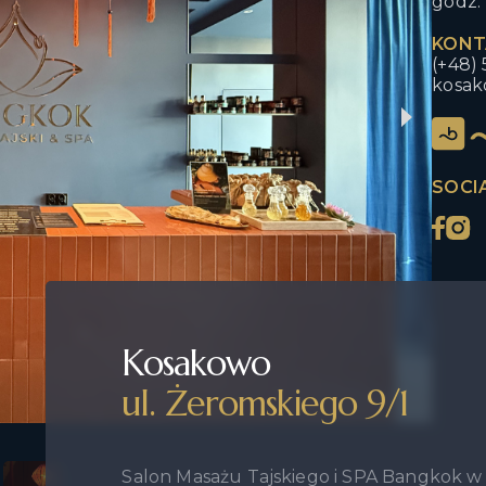
godz. 
KONT
(+48)
kosak
SOCI
Kosakowo
ul. Żeromskiego
9/1
Salon Masażu Tajskiego i SPA Bangkok w