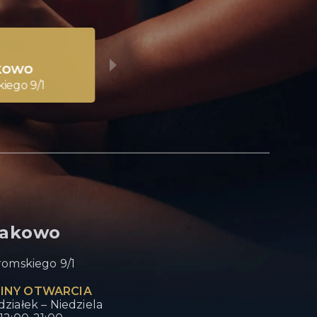
kowo
iego 9/1
sakowo
romskiego 9/1
INY OTWARCIA
ziałek – Niedziela