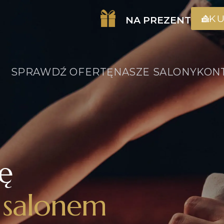
K
NA PREZENT
SPRAWDŹ OFERTĘ
NASZE SALONY
KON
ię
 salonem