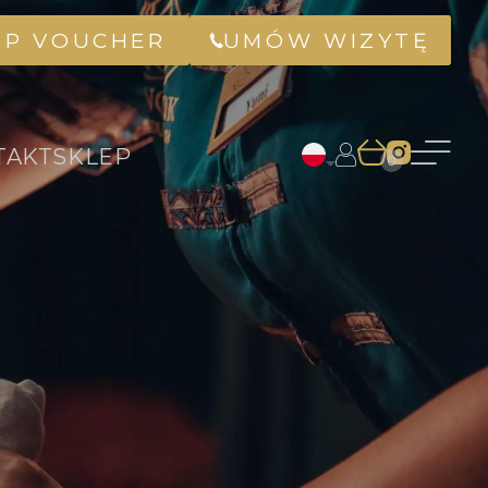
UP VOUCHER
UMÓW WIZYTĘ
TAKT
SKLEP
0