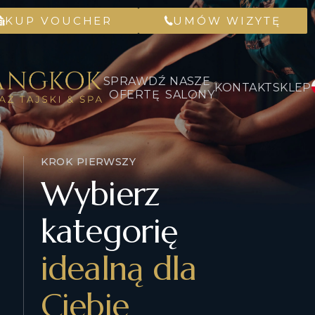
KUP VOUCHER
UMÓW WIZYTĘ
SPRAWDŹ
NASZE
KONTAKT
SKLEP
OFERTĘ
SALONY
KROK PIERWSZY
Wybierz
kategorię
idealną dla
Ciebie