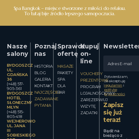
Spa Bangkok – miejsce stworzone z miłości do relaksu.
To tutaj bije źródło lepszego samopoczucia.
Nasze
Poznaj
Sprawdź
Kupuj
Newslette
salony
nas
ofertę
on-
line
BYDGOSZCZ
HISTORIA
MASAŻE
UL.
BLOG
PAKIETY
VOUCHERY
GDAŃSKA
Potwierdzam,
36
GALERIA
SPA
PREZENTOWE
że akceptuję
(+48) 517-
regulamin
i
KONTAKT
DLA
PROGRAM
905-361
politykę
NAJCZĘŚCIEJ
PAR
BYDGOSZCZ
LOJALNOŚCIOWY
prywatności
.
HOTEL
ZADAWANE
ZAREZERWUJ
SŁONECZNY
Zapisz
PYTANIA
WIZYTĘ
MŁYN
się już
(+48) 515-
ZADATKI
805-418
teraz!
WEJHEROWO
UL. JANA
III
Bądź na
SOBIESKIEGO
bieżąco z