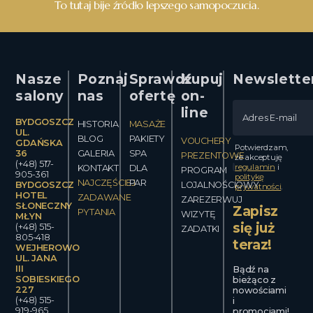
To tutaj bije źródło lepszego samopoczucia.
Nasze
Poznaj
Sprawdź
Kupuj
Newslette
salony
nas
ofertę
on-
line
BYDGOSZCZ
HISTORIA
MASAŻE
UL.
BLOG
PAKIETY
VOUCHERY
GDAŃSKA
Potwierdzam,
36
GALERIA
SPA
PREZENTOWE
że akceptuję
(+48) 517-
regulamin
i
KONTAKT
DLA
PROGRAM
905-361
politykę
NAJCZĘŚCIEJ
PAR
BYDGOSZCZ
LOJALNOŚCIOWY
prywatności
.
HOTEL
ZADAWANE
ZAREZERWUJ
SŁONECZNY
Zapisz
PYTANIA
WIZYTĘ
MŁYN
się już
(+48) 515-
ZADATKI
805-418
teraz!
WEJHEROWO
UL. JANA
III
Bądź na
SOBIESKIEGO
bieżąco z
227
nowościami
(+48) 515-
i
919-965
promocjami!