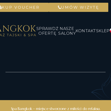
KUP VOUCHER
UMÓW WIZYTĘ
SPRAWDŹ
NASZE
KONTAKT
SKLEP
OFERTĘ
SALONY
Spa Bangkok – miejsce stworzone z miłości do relaksu.